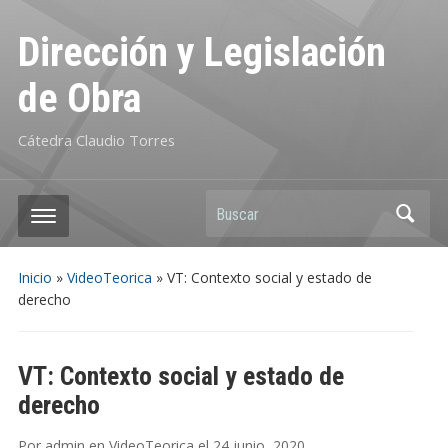
Dirección y Legislación
de Obra
Cátedra Claudio Torres
Buscar
Inicio
»
VideoTeorica
»
VT: Contexto social y estado de
derecho
VT: Contexto social y estado de
derecho
Por
admin
en
VideoTeorica
el
24 junio, 2020
.