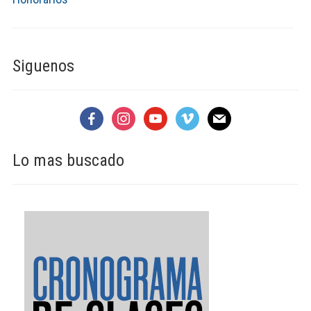
Siguenos
facebook
instagram
youtube
vimeo
mail
Lo mas buscado