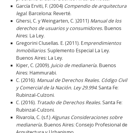
García Erviti, F. (2004)
Compendio de arquitectura
legal
. Barcelona: Reverté.
Ghersi, C. y Weingarten, C. )2011)
Manual de los
derechos de usuarios y consumidores.
Buenos
Aires: La Ley.
Gregorini Clusellas. E. (2011). E
mprendimientos
Inmobiliarios
. Suplemento Especial La Ley.
Buenos Aires: La Ley.
Kiper, C. (2009).
Juicio de medianería.
Buenos
Aires: Hammurabi.
C. (2016).
Manual de Derechos Reales. Código Civil
y Comercial de la Nación. Ley 29.994
. Santa Fe:
Rubinzal-Culzoni.
C. (2016).
Tratado de Derechos Reales.
Santa Fe:
Rubinzal-Culzoni.
Rivarola, C. (s.f.)
Algunas Consideraciones sobre
medianería.
Buenos Aires: Consejo Profesional de
Arquitectura y Urbanismo.