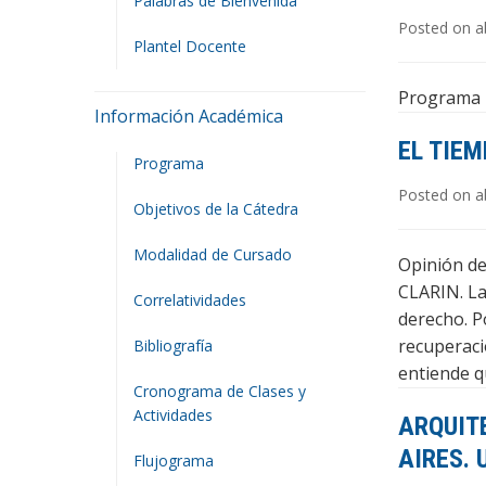
Palabras de Bienvenida
Posted on ab
Plantel Docente
Programa 
Información Académica
EL TIE
Programa
Posted on ab
Objetivos de la Cátedra
Modalidad de Cursado
Opinión de
CLARIN. La
Correlatividades
derecho. P
recuperaci
Bibliografía
entiende q
Cronograma de Clases y
Actividades
ARQUIT
AIRES. 
Flujograma