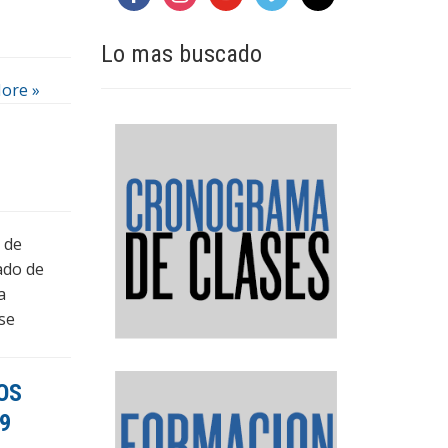
Lo mas buscado
ore »
 de
ado de
a
se
OS
9