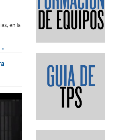
as, en la
 »
ra