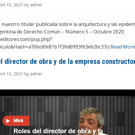
ril 10, 2021 by admin
nuestro titular publicada sobre la arquitectura y las epidemi
rgentina de Derecho Común – Número 5 – Octubre 2020
.ijeditores.com/pop.php?
ticulo&Hash=a70bc6fe81b1f30d6993f63e626c37cc
Read More
l director de obra y de la empresa constructo
ril 10, 2021 by admin